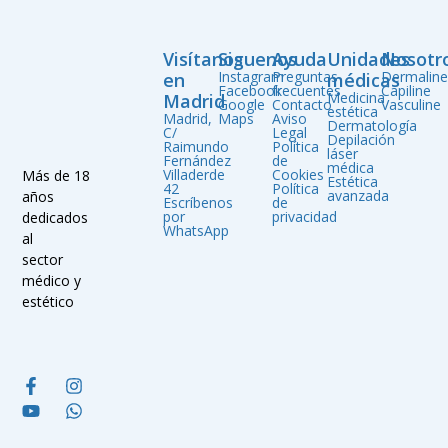
Visítanos
Siguenos
Ayuda
Unidades
Nosotr
Instagram
Preguntas
Dermalin
en
médicas
Facebook
frecuentes
Capiline
Medicina
Madrid
Google
Contacto
Vasculine
estética
Madrid,
Maps
Aviso
Dermatología
C/
Legal
Depilación
Raimundo
Política
láser
Fernández
de
médica
Villaderde
Cookies
Más de 18
Estética
42
Política
avanzada
años
Escríbenos
de
por
privacidad
dedicados
WhatsApp
al
sector
médico y
estético