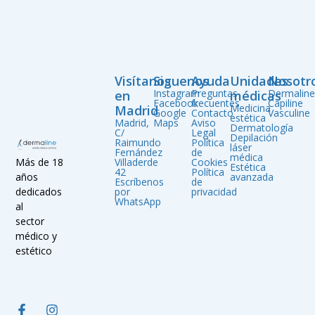
Visítanos
Siguenos
Ayuda
Unidades
Nosotr
Instagram
Preguntas
Dermalin
en
médicas
Facebook
frecuentes
Capiline
Medicina
Madrid
Google
Contacto
Vasculine
estética
Madrid,
Maps
Aviso
Dermatología
C/
Legal
Depilación
Raimundo
Política
láser
Fernández
de
médica
Villaderde
Cookies
Más de 18
Estética
42
Política
avanzada
años
Escríbenos
de
por
privacidad
dedicados
WhatsApp
al
sector
médico y
estético