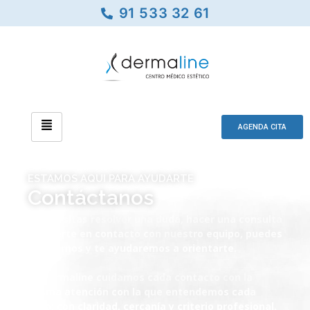
91 533 32 61
AGENDA CITA
ESTAMOS AQUI PARA AYUDARTE
Contáctanos
Si necesitas resolver una duda, hacer una consulta
o ponerte en contacto con nuestro equipo, puedes
escribirnos y te ayudaremos a orientarte.
En Dermaline cuidamos cada contacto con la
misma atención con la que entendemos cada
caso: con claridad, cercanía y criterio profesional.