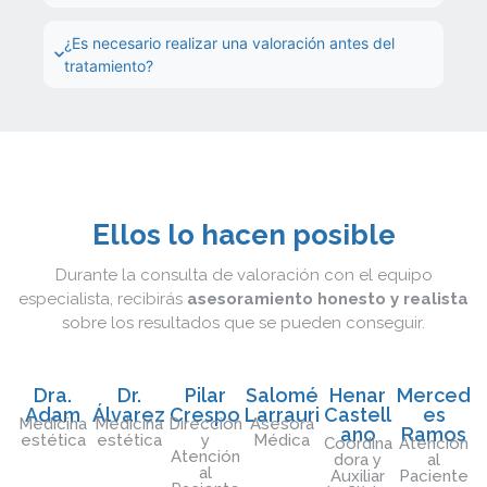
¿Es necesario realizar una valoración antes del
tratamiento?
Ellos lo hacen posible
Durante la consulta de valoración con el equipo
especialista, recibirás
asesoramiento honesto y realista
sobre los resultados que se pueden conseguir.
Dra.
Dr.
Pilar
Salomé
Henar
Merced
Adam
Álvarez
Crespo
Larrauri
Castell
es
Medicina
Medicina
Dirección
Asesora
ano
Ramos
estética
estética
y
Médica
Coordina
Atención
Atención
dora y
al
al
Auxiliar
Paciente