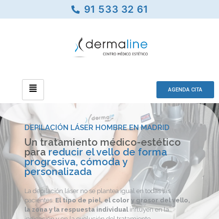
91 533 32 61
AGENDA CITA
DEPILACIÓN LÁSER HOMBRE EN MADRID
Un tratamiento médico-estético
para
reducir el vello de forma
progresiva, cómoda y
personalizada
La depilación láser no se plantea igual en todas las
pacientes.
El tipo de piel, el color y grosor del vello,
la zona y la respuesta individual
influyen en la
indicación y en la evolución del tratamiento.