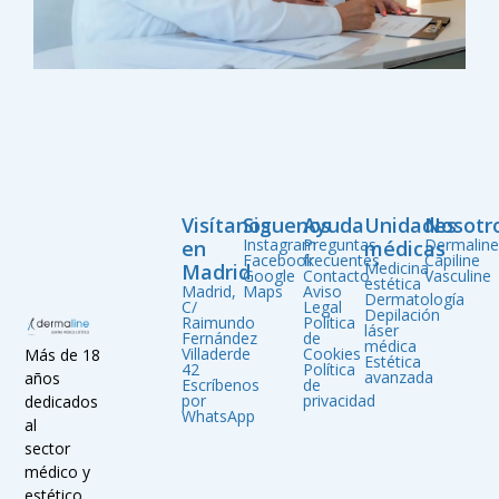
Visítanos
Siguenos
Ayuda
Unidades
Nosotr
Instagram
Preguntas
Dermalin
en
médicas
Facebook
frecuentes
Capiline
Medicina
Madrid
Google
Contacto
Vasculine
estética
Madrid,
Maps
Aviso
Dermatología
C/
Legal
Depilación
Raimundo
Política
láser
Fernández
de
médica
Villaderde
Cookies
Más de 18
Estética
42
Política
avanzada
años
Escríbenos
de
por
privacidad
dedicados
WhatsApp
al
sector
médico y
estético