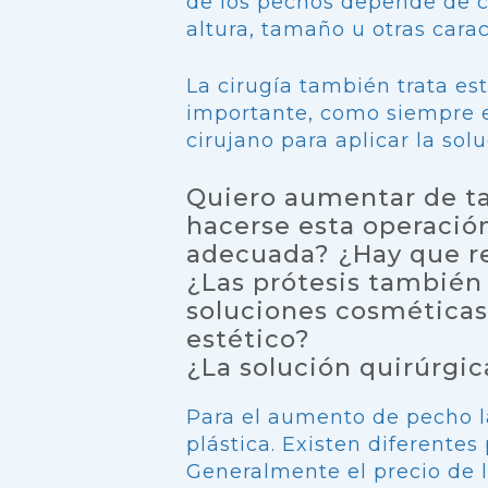
de los pechos depende de c
altura, tamaño u otras carac
La cirugía también trata es
importante, como siempre en
cirujano para aplicar la so
Quiero aumentar de tal
hacerse esta operación
adecuada? ¿Hay que r
¿Las prótesis también
soluciones cosmética
estético?
¿La solución quirúrgic
Para el aumento de pecho la
plástica. Existen diferentes
Generalmente el precio de l