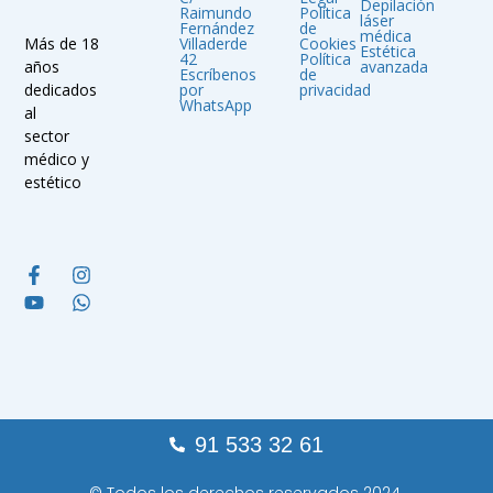
Depilación
Raimundo
Política
láser
Fernández
de
médica
Villaderde
Cookies
Más de 18
Estética
42
Política
avanzada
años
Escríbenos
de
por
privacidad
dedicados
WhatsApp
al
sector
médico y
estético
91 533 32 61