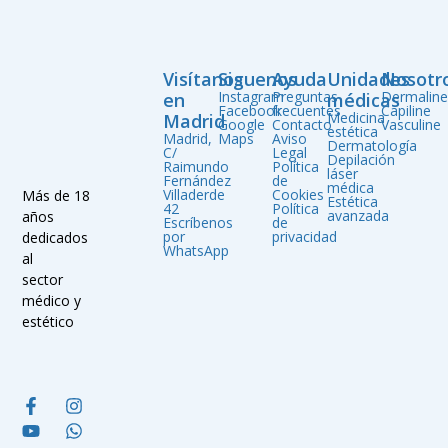
Visítanos
Siguenos
Ayuda
Unidades
Nosotr
Instagram
Preguntas
Dermalin
en
médicas
Facebook
frecuentes
Capiline
Medicina
Madrid
Google
Contacto
Vasculine
estética
Madrid,
Maps
Aviso
Dermatología
C/
Legal
Depilación
Raimundo
Política
láser
Fernández
de
médica
Villaderde
Cookies
Más de 18
Estética
42
Política
avanzada
años
Escríbenos
de
por
privacidad
dedicados
WhatsApp
al
sector
médico y
estético