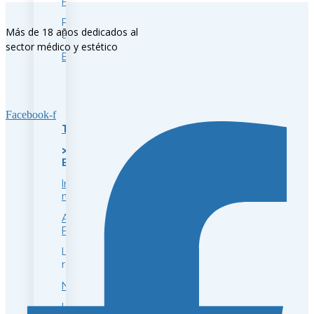
Pómulos
Piel
Más de 18 años dedicados al
apagada
sector médico y estético
Bruxismo
Facebook-f
Tratamiento
>
Endolifting
Indiba
médico
Accent
Prime
Láser
rejuvenecimiento
Neuromoduladores
Hilos