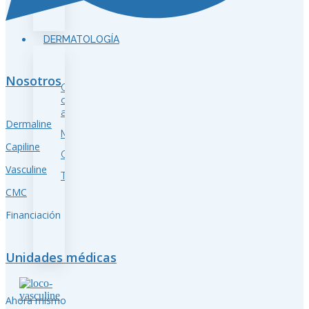
DERMATOLOGÍA
Nosotros
Cicatrices
de
acné
Dermaline
Manchas
Capiline
Cuperosis
Vasculine
Telangiectasias
CMC
Financiación
Unidades médicas
Ahora mismo