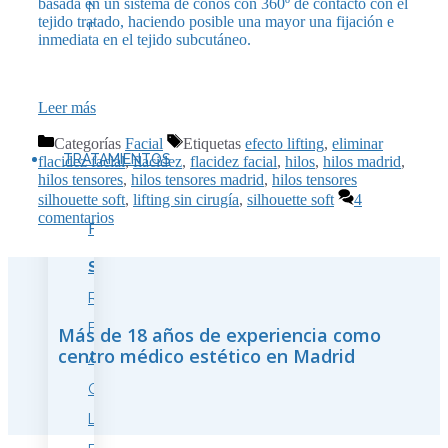
basada en un sistema de conos con 360º de contacto con el
Nuestras
tejido tratado, haciendo posible una mayor una fijación e
marcas
inmediata en el tejido subcutáneo.
Leer más
Categorías
Facial
Etiquetas
efecto lifting
,
eliminar
TRATAMIENTOS
flacidez facial
,
flacidez
,
flacidez facial
,
hilos
,
hilos madrid
,
hilos tensores
,
hilos tensores madrid
,
hilos tensores
silhouette soft
,
lifting sin cirugía
,
silhouette soft
4
comentarios
FACIAL
Síntoma
Rejuvenecimiento
Flacidez
Más de 18 años de experiencia como
centro médico estético en Madrid
Arrugas
Ojeras
Labios