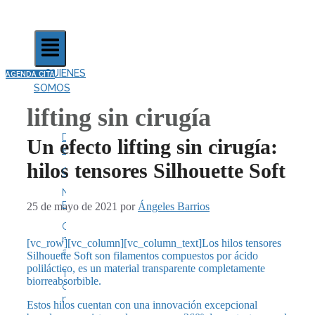
QUIENES
AGENDA CITA
SOMOS
lifting sin cirugía
Dónde
Un efecto lifting sin cirugía:
estamos
hilos tensores Silhouette Soft
Contacto
Nuestro
Equipo
25 de mayo de 2021
por
Ángeles Barrios
Centro
médico
[vc_row][vc_column][vc_column_text]Los hilos tensores
autorizado
Silhouette Soft son filamentos compuestos por ácido
poliláctico, es un material transparente completamente
Trabaja
biorreabsorbible.
con
nosotros
Estos hilos cuentan con una innovación excepcional