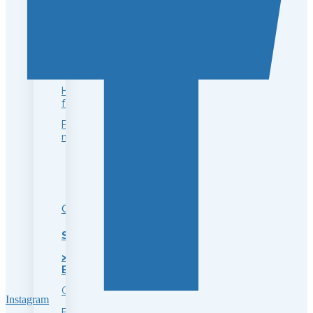
tensores
Rellenos
Bioestimulación
Mesoterapia
Hydra
facial
Peeling
médico
CORPORAL
Síntoma
>
Estrías
Celulitis
Instagram
Flacidez