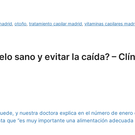
madrid
,
otoño
,
tratamiento capilar madrid
,
vitaminas capilares madr
o sano y evitar la caída? – Clí
puede, y nuestra doctora explica en el número de enero 
ta que “es muy importante una alimentación adecuada ya 