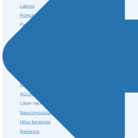
Labios
Pómulos
Piel apagada
Bruxismo
Tratamiento
> Endolifting
Indiba médico
Accent Prime
Láser rejuvenecimiento
Neuromoduladores
Hilos tensores
Rellenos