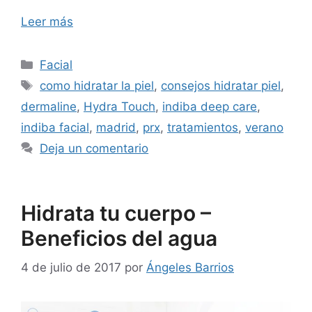
Leer más
Facial
como hidratar la piel
,
consejos hidratar piel
,
dermaline
,
Hydra Touch
,
indiba deep care
,
indiba facial
,
madrid
,
prx
,
tratamientos
,
verano
Deja un comentario
Hidrata tu cuerpo –
Beneficios del agua
4 de julio de 2017
por
Ángeles Barrios