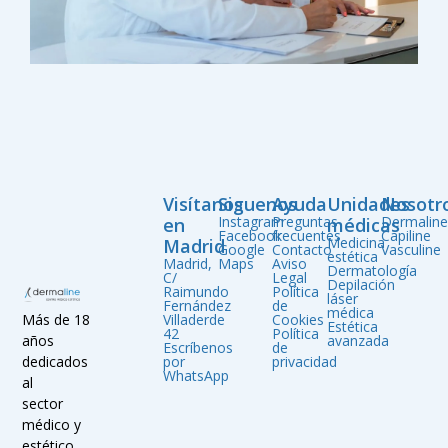
Visítanos
Siguenos
Ayuda
Unidades
Nosotr
Instagram
Preguntas
Dermalin
en
médicas
Facebook
frecuentes
Capiline
Medicina
Madrid
Google
Contacto
Vasculine
estética
Madrid,
Maps
Aviso
Dermatología
C/
Legal
Depilación
Raimundo
Política
láser
Fernández
de
médica
Villaderde
Cookies
Más de 18
Estética
42
Política
avanzada
años
Escríbenos
de
por
privacidad
dedicados
WhatsApp
al
sector
médico y
estético