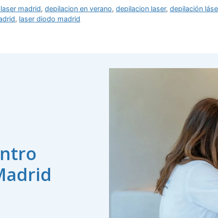
 laser madrid
,
depilacion en verano
,
depilacion laser
,
depilación lás
adrid
,
laser diodo madrid
ntro
Madrid