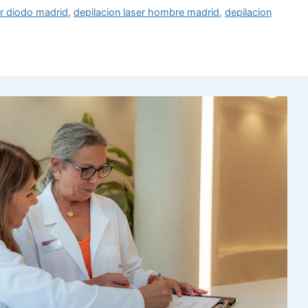
er diodo madrid
,
depilacion laser hombre madrid
,
depilacion