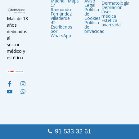
Madrid,
Maps
Aviso
Dermatología
C/
Legal
Depilación
Raimundo
Política
láser
Fernández
de
médica
Villaderde
Cookies
Más de 18
Estética
42
Política
avanzada
años
Escríbenos
de
por
privacidad
dedicados
WhatsApp
al
sector
médico y
estético
91 533 32 61