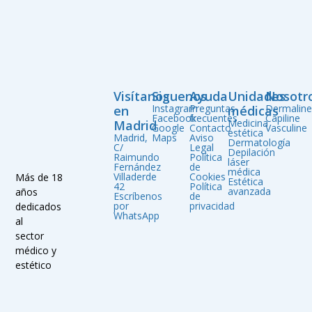
Visítanos
Siguenos
Ayuda
Unidades
Nosotr
Instagram
Preguntas
Dermalin
en
médicas
Facebook
frecuentes
Capiline
Medicina
Madrid
Google
Contacto
Vasculine
estética
Madrid,
Maps
Aviso
Dermatología
C/
Legal
Depilación
Raimundo
Política
láser
Fernández
de
médica
Villaderde
Cookies
Más de 18
Estética
42
Política
avanzada
años
Escríbenos
de
por
privacidad
dedicados
WhatsApp
al
sector
médico y
estético