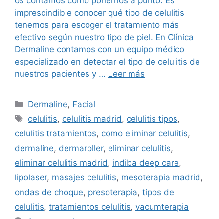
os contamos como ponernos a punto. Es
imprescindible conocer qué tipo de celulitis
tenemos para escoger el tratamiento más
efectivo según nuestro tipo de piel. En Clínica
Dermaline contamos con un equipo médico
especializado en detectar el tipo de celulitis de
nuestros pacientes y …
Leer más
Dermaline
,
Facial
celulitis
,
celulitis madrid
,
celulitis tipos
,
celulitis tratamientos
,
como eliminar celulitis
,
dermaline
,
dermaroller
,
eliminar celulitis
,
eliminar celulitis madrid
,
indiba deep care
,
lipolaser
,
masajes celulitis
,
mesoterapia madrid
,
ondas de choque
,
presoterapia
,
tipos de
celulitis
,
tratamientos celulitis
,
vacumterapia