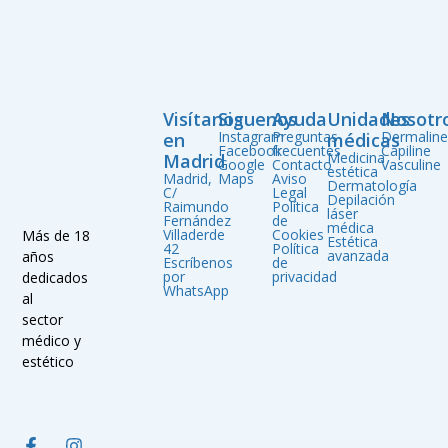
Visítanos
Siguenos
Ayuda
Unidades
Nosotr
Instagram
Preguntas
Dermalin
en
médicas
Facebook
frecuentes
Capiline
Medicina
Madrid
Google
Contacto
Vasculine
estética
Madrid,
Maps
Aviso
Dermatología
C/
Legal
Depilación
Raimundo
Política
láser
Fernández
de
médica
Villaderde
Cookies
Más de 18
Estética
42
Política
avanzada
años
Escríbenos
de
por
privacidad
dedicados
WhatsApp
al
sector
médico y
estético