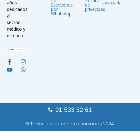
42
Política
avanzada
años
Escríbenos
de
por
privacidad
dedicados
WhatsApp
al
sector
médico y
estético
91 533 32 61
© Todos los derechos reservados 2024.