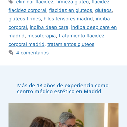
eliminar flacidez
,
firmeza gluteo
,
flacidez
,
flacidez corporal
,
flacidez en gluteos
,
gluteos
,
gluteos firmes
,
hilos tensores madrid
,
indiba
corporal
,
indiba deep care
,
indiba deep care en
madrid
,
mesoterapia
,
tratamiento flacidez
corporal madrid
,
tratamientos gluteos
4 comentarios
Más de 18 años de experiencia como
centro médico estético en Madrid