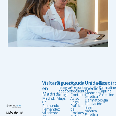
Visítanos
Siguenos
Ayuda
Unidades
Nosotr
Instagram
Preguntas
Dermalin
en
médicas
Facebook
frecuentes
Capiline
Medicina
Madrid
Google
Contacto
Vasculine
estética
Madrid,
Maps
Aviso
Dermatología
C/
Legal
Depilación
Raimundo
Política
láser
Fernández
de
médica
Villaderde
Cookies
Más de 18
Estética