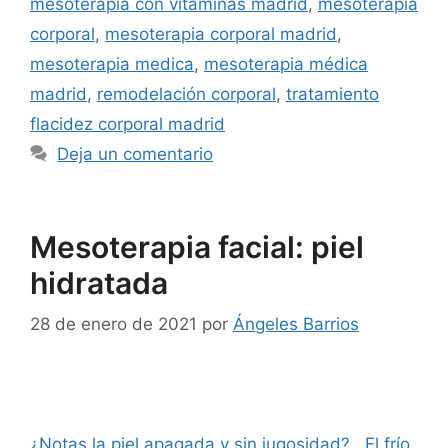
mesoterapia con vitaminas madrid
,
mesoterapia
corporal
,
mesoterapia corporal madrid
,
mesoterapia medica
,
mesoterapia médica
madrid
,
remodelación corporal
,
tratamiento
flacidez corporal madrid
Deja un comentario
Mesoterapia facial: piel
hidratada
28 de enero de 2021
por
Ángeles Barrios
¿Notas la piel apagada y sin jugosidad? El frío