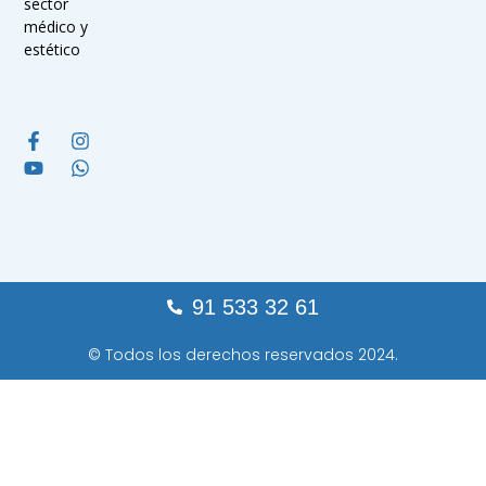
sector
médico y
estético
91 533 32 61
© Todos los derechos reservados 2024.