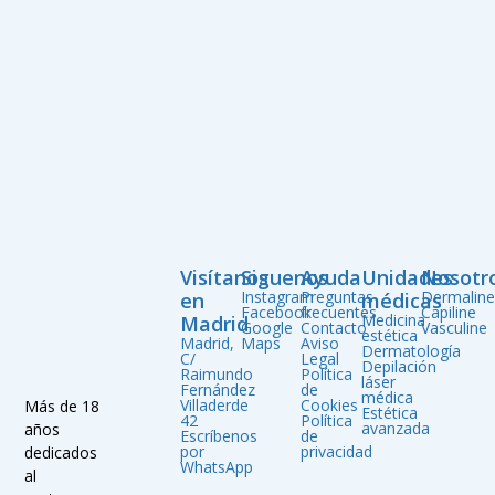
Visítanos
Siguenos
Ayuda
Unidades
Nosotr
Instagram
Preguntas
Dermalin
en
médicas
Facebook
frecuentes
Capiline
Medicina
Madrid
Google
Contacto
Vasculine
estética
Madrid,
Maps
Aviso
Dermatología
C/
Legal
Depilación
Raimundo
Política
láser
Fernández
de
médica
Villaderde
Cookies
Más de 18
Estética
42
Política
avanzada
años
Escríbenos
de
por
privacidad
dedicados
WhatsApp
al