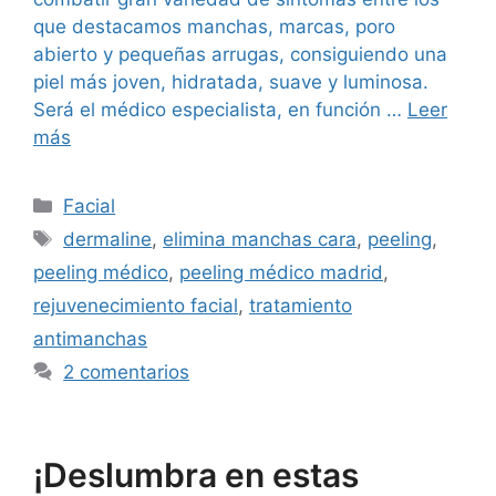
que destacamos manchas, marcas, poro
abierto y pequeñas arrugas, consiguiendo una
piel más joven, hidratada, suave y luminosa.
Será el médico especialista, en función …
Leer
más
Facial
dermaline
,
elimina manchas cara
,
peeling
,
peeling médico
,
peeling médico madrid
,
rejuvenecimiento facial
,
tratamiento
antimanchas
2 comentarios
¡Deslumbra en estas