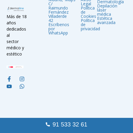
Dermatología
C/
Legal
Depilación
Raimundo
Política
láser
Fernández
de
médica
Villaderde
Cookies
Más de 18
Estética
42
Política
avanzada
años
Escríbenos
de
por
privacidad
dedicados
WhatsApp
al
sector
médico y
estético
91 533 32 61