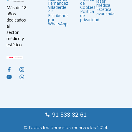
láser
Fernández
de
médica
Villaderde
Cookies
Más de 18
Estética
42
Política
avanzada
años
Escríbenos
de
por
privacidad
dedicados
WhatsApp
al
sector
médico y
estético
91 533 32 61
© Todos los derechos reservados 2024.