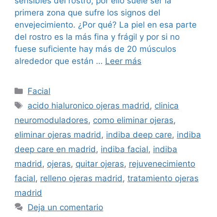
sensibles del rostro, por ello suele ser la
primera zona que sufre los signos del
envejecimiento. ¿Por qué? La piel en esa parte
del rostro es la más fina y frágil y por si no
fuese suficiente hay más de 20 músculos
alrededor que están …
Leer más
Facial
acido hialuronico ojeras madrid
,
clinica
neuromoduladores
,
como eliminar ojeras
,
eliminar ojeras madrid
,
indiba deep care
,
indiba
deep care en madrid
,
indiba facial
,
indiba
madrid
,
ojeras
,
quitar ojeras
,
rejuvenecimiento
facial
,
relleno ojeras madrid
,
tratamiento ojeras
madrid
Deja un comentario