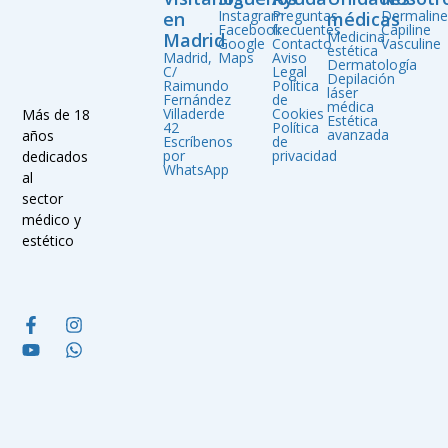
Instagram
Preguntas
Dermalin
en
médicas
Facebook
frecuentes
Capiline
Medicina
Madrid
Google
Contacto
Vasculine
estética
Madrid,
Maps
Aviso
Dermatología
C/
Legal
Depilación
Raimundo
Política
láser
Fernández
de
médica
Villaderde
Cookies
Más de 18
Estética
42
Política
avanzada
años
Escríbenos
de
por
privacidad
dedicados
WhatsApp
al
sector
médico y
estético