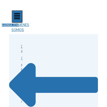
QUIENES
AGENDA CITA
SOMOS
Dónde
estamos
Contacto
Nuestro
Equipo
Centro
médico
autorizado
Trabaja
con
nosotros