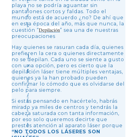
Pómulos
playa no se podría aguantar sin
Piel
pantalones cortos y faldas. Todo el
apagada
mundo está de acuerdo ¿no? De ahí que
en esta época del año, más que nunca, la
Bruxismo
Depilación
cuestión “
” sea una de nuestras
preocupaciones
Hay quienes se rasuran cada día, quienes
prefieren la cera o quienes directamente
Tratamiento
no se depilan. Cada uno se siente a gusto
>
con una opción, pero es cierto que la
Endolifting
depilación láser tiene múltiples ventajas,
quienes ya la han probado pueden
Indiba
confirmar lo cómodo que es olvidarse del
médico
pelo para siempre.
Accent
Prime
Si estás pensando en hacértelo, habrás
mirado ya miles de centros y tendrás la
Láser
cabeza saturada con tanta información,
rejuvenecimiento
por eso solo queremos decirte que
Neuromoduladores
prestes atención al aparato láser porque
“NO TODOS LOS LÁSERES SON
Hilos