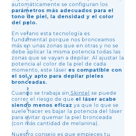
automáticamente se configuran los
Grasa
parámetros más adecuados para el
localizada
tono de piel, la densidad y el color
del pelo.
Brazos
Rejuvenecimiento
En verano esta tecnología es
íntimo
fundamental porque nos bronceamos
más en unas zonas que en otras y no se
Hiperhidrosis
debe aplicar la misma potencia todas las
zonas que se vayan a depilar. Al ajustar la
potencia al color de la piel de cada
momento, este láser
es compatible con
el sol y apto para depilar pieles
Tratamiento
bronceadas.
>
Cuando se trabaja sin
Skintel
se puede
Lipolaser
correr el riesgo de que
el láser acabe
Indiba
siendo menos eficaz
ya que lo que se
médico
suele hacer es bajar la potencia del láser
para evitar quemar la piel bronceada
Accent
Prime
(con más cantidad de melanina).
Radiofrecuencia
Nuestro consejo es que empieces tu