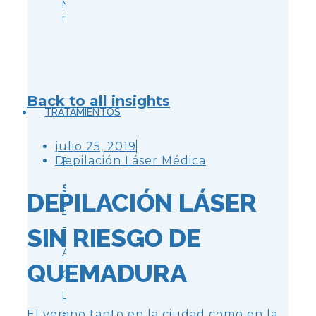
Nuestras
marcas
Back to all insights
TRATAMIENTOS
julio 25, 2019
Depilación Láser Médica
FACIAL
Síntoma
DEPILACIÓN LÁSER
Rejuvenecimiento
SIN RIESGO DE
Flacidez
Arrugas
QUEMADURA
Ojeras
Labios
El verano tanto en la ciudad como en la