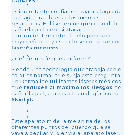
IGUALES”.
tensores
Es importante confiar en aparatología de
Rellenos
calidad para obtener los mejores
Bioestimulación
resultados. El láser en ningún caso debe
dañar la piel pero si atacar
Mesoterapia
contundentemente al pelo para una
Hydra
mayor eficacia y eso solo se consigue con
facial
láseres médicos
.
Peeling
¿Y el riesgo de quemaduras?
médico
Siendo una tecnología que trabaja con el
calor es normal que surja esta pregunta.
En Dermaline utilizamos láseres médicos
que
reducen al máximo los riesgos
de
CORPORAL
dañar la piel, gracias a tecnologías como
Skintel.
Síntoma
>
Estrías
Este aparato mide la melanina de los
Celulitis
diferentes puntos del cuerpo que se
vaya a depilar y lo envía al aparato láser,
Flacidez