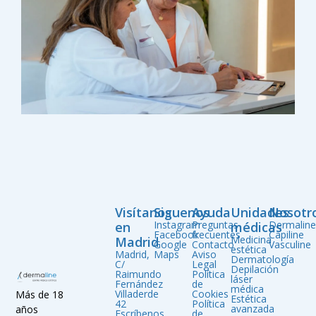
Visítanos
Siguenos
Ayuda
Unidades
Nosotr
Instagram
Preguntas
Dermalin
en
médicas
Facebook
frecuentes
Capiline
Medicina
Madrid
Google
Contacto
Vasculine
estética
Madrid,
Maps
Aviso
Dermatología
C/
Legal
Depilación
Raimundo
Política
láser
Fernández
de
médica
Villaderde
Cookies
Más de 18
Estética
42
Política
avanzada
años
Escríbenos
de