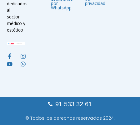
por
privacidad
dedicados
WhatsApp
al
sector
médico y
estético
91 533 32 61
© Todos los derechos reservados 2024.