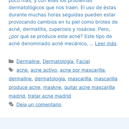
poco más, y con ellas los problemas
dermatológicos que nos traen. El uso de éstas
durante muchas horas seguidas pueden estar
provocando cambios en tu piel como brotes de
acné, dermatitis, cuperosis y rosácea. Pero,
¿por qué se produce este acné? Este tipo de
acné denominado acné mecánico, …
Leer más
Dermaline
,
Dermatología
,
Facial
acne
,
acne activo
,
acne por mascarilla
,
dermaline
,
dermatologia
,
mascarilla
,
mascarilla
produce acne
,
maskne
,
quitar acne mascarilla
madrid
,
tratar acne madrid
Deja un comentario