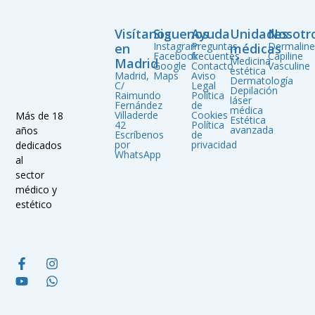
Visítanos
Siguenos
Ayuda
Unidades
Nosotr
Instagram
Preguntas
Dermalin
en
médicas
Facebook
frecuentes
Capiline
Medicina
Madrid
Google
Contacto
Vasculine
estética
Madrid,
Maps
Aviso
Dermatología
C/
Legal
Depilación
Raimundo
Política
láser
Fernández
de
médica
Villaderde
Cookies
Más de 18
Estética
42
Política
avanzada
años
Escríbenos
de
por
privacidad
dedicados
WhatsApp
al
sector
médico y
estético