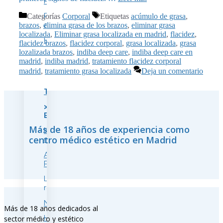
Pómulos
Piel
Categorías
Corporal
Etiquetas
acúmulo de grasa
,
apagada
brazos
,
elimina grasa de los brazos
,
eliminar grasa
localizada
,
Eliminar grasa localizada en madrid
,
flacidez
,
Bruxismo
flacidez brazos
,
flacidez corporal
,
grasa localizada
,
grasa
lozalizada brazos
,
indiba deep care
,
indiba deep care en
madrid
,
indiba madrid
,
tratamiento flacidez corporal
madrid
,
tratamiento grasa localizada
Deja un comentario
Tratamiento
>
Endolifting
Más de 18 años de experiencia como
Indiba
centro médico estético en Madrid
médico
Accent
Prime
Láser
rejuvenecimiento
Neuromoduladores
Más de 18 años dedicados al
Hilos
sector médico y estético