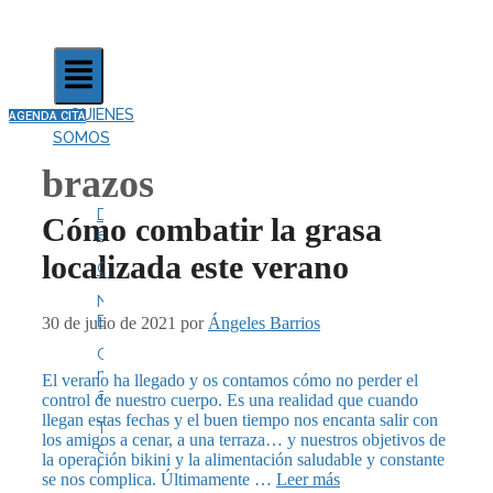
QUIENES
AGENDA CITA
SOMOS
brazos
Dónde
Cómo combatir la grasa
estamos
localizada este verano
Contacto
Nuestro
Equipo
30 de julio de 2021
por
Ángeles Barrios
Centro
médico
El verano ha llegado y os contamos cómo no perder el
autorizado
control de nuestro cuerpo. Es una realidad que cuando
llegan estas fechas y el buen tiempo nos encanta salir con
Trabaja
los amigos a cenar, a una terraza… y nuestros objetivos de
con
la operación bikini y la alimentación saludable y constante
nosotros
se nos complica. Últimamente …
Leer más