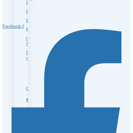
tensores
Rellenos
Bioestimulación
Facebook-f
Mesoterapia
Hydra
facial
Peeling
médico
CORPORAL
Síntoma
>
Estrías
Celulitis
Flacidez