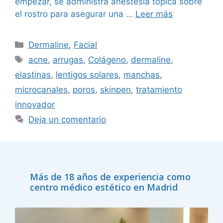
empezar, se administra anestesia tópica sobre
el rostro para asegurar una …
Leer más
Dermaline
,
Facial
acne
,
arrugas
,
Colágeno
,
dermaline
,
elastinas
,
lentigos solares
,
manchas
,
microcanales
,
poros
,
skinpen
,
tratamiento
innovador
Deja un comentario
Más de 18 años de experiencia como
centro médico estético en Madrid