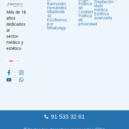
Depilación
Raimundo
Política
láser
Fernández
de
médica
Villaderde
Cookies
Más de 18
Estética
42
Política
avanzada
años
Escríbenos
de
por
privacidad
dedicados
WhatsApp
al
sector
médico y
estético
91 533 32 61