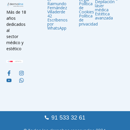
Depilación
Raimundo
Política
láser
Fernández
de
médica
Villaderde
Cookies
Más de 18
Estética
42
Política
avanzada
años
Escríbenos
de
por
privacidad
dedicados
WhatsApp
al
sector
médico y
estético
91 533 32 61