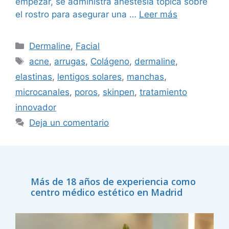
empezar, se administra anestesia tópica sobre
el rostro para asegurar una …
Leer más
Dermaline
,
Facial
acne
,
arrugas
,
Colágeno
,
dermaline
,
elastinas
,
lentigos solares
,
manchas
,
microcanales
,
poros
,
skinpen
,
tratamiento
innovador
Deja un comentario
Más de 18 años de experiencia como
centro médico estético en Madrid