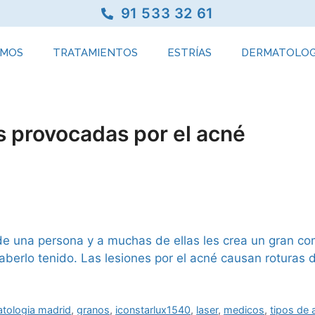
91 533 32 61
OMOS
TRATAMIENTOS
ESTRÍAS
DERMATOLOG
s provocadas por el acné
de una persona y a muchas de ellas les crea un gran co
haberlo tenido. Las lesiones por el acné causan roturas 
tologia madrid
,
granos
,
iconstarlux1540
,
laser
,
medicos
,
tipos de 