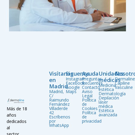
Visítanos
Siguenos
Ayuda
Unidades
Nosotr
Instagram
Preguntas
Dermalin
en
médicas
Facebook
frecuentes
Capiline
Medicina
Madrid
Google
Contacto
Vasculine
estética
Madrid,
Maps
Aviso
Dermatología
C/
Legal
Depilación
Raimundo
Política
láser
Fernández
de
médica
Villaderde
Cookies
Más de 18
Estética
42
Política
avanzada
años
Escríbenos
de
por
privacidad
dedicados
WhatsApp
al
sector