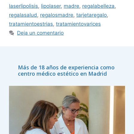
laserlipolisis
,
lipolaser
,
madre
,
regalabelleza
,
regalasalud
,
regalosmadre
,
tarjetaregalo
,
tratamientoestrias
,
tratamientovarices
Deja un comentario
Más de 18 años de experiencia como
centro médico estético en Madrid