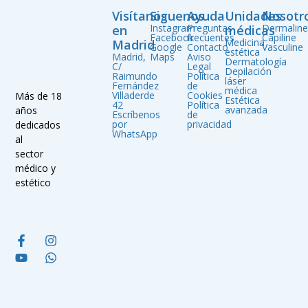
Visítanos
Siguenos
Ayuda
Unidades
Nosotr
Instagram
Preguntas
Dermalin
en
médicas
Facebook
frecuentes
Capiline
Medicina
Madrid
Google
Contacto
Vasculine
estética
Madrid,
Maps
Aviso
Dermatología
C/
Legal
Depilación
Raimundo
Política
láser
Fernández
de
médica
Villaderde
Cookies
Más de 18
Estética
42
Política
avanzada
años
Escríbenos
de
por
privacidad
dedicados
WhatsApp
al
sector
médico y
estético