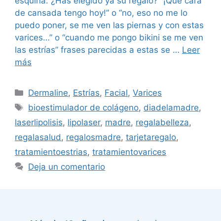
esquina. ¿Has elegido ya su regalo? “¡Qué cara
de cansada tengo hoy!” o “no, eso no me lo
puedo poner, se me ven las piernas y con estas
varices…” o “cuando me pongo bikini se me ven
las estrías” frases parecidas a estas se …
Leer
más
Dermaline
,
Estrías
,
Facial
,
Varices
bioestimulador de colágeno
,
diadelamadre
,
laserlipolisis
,
lipolaser
,
madre
,
regalabelleza
,
regalasalud
,
regalosmadre
,
tarjetaregalo
,
tratamientoestrias
,
tratamientovarices
Deja un comentario