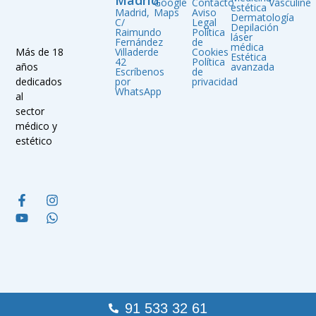
Google
Contacto
Vasculine
estética
Madrid,
Maps
Aviso
Dermatología
C/
Legal
Depilación
Raimundo
Política
láser
Fernández
de
médica
Villaderde
Cookies
Más de 18
Estética
42
Política
avanzada
años
Escríbenos
de
por
privacidad
dedicados
WhatsApp
al
sector
médico y
estético
91 533 32 61