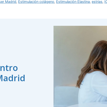
áser Madrid
,
Estimulación colágeno
,
Estimulación Elastina
,
estrias
,
I
ntro
Madrid