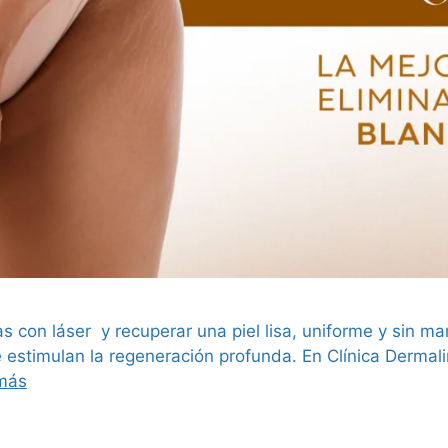
rías con láser y recuperar una piel lisa, uniforme y sin 
 estimulan la regeneración profunda. En Clínica Dermali
más