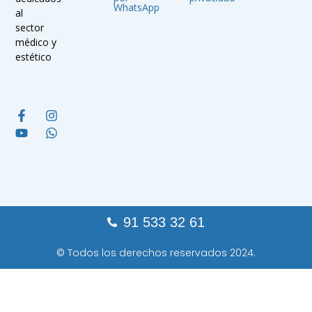
WhatsApp
al
sector
médico y
estético
91 533 32 61
© Todos los derechos reservados 2024.