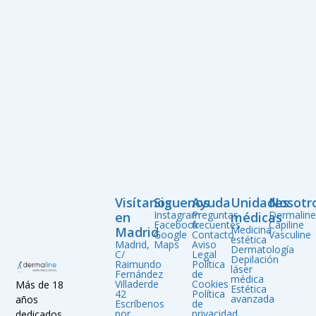
Visítanos
Siguenos
Ayuda
Unidades
Nosotr
Instagram
Preguntas
Dermalin
en
médicas
Facebook
frecuentes
Capiline
Medicina
Madrid
Google
Contacto
Vasculine
estética
Madrid,
Maps
Aviso
Dermatología
C/
Legal
Depilación
Raimundo
Política
láser
Fernández
de
médica
Villaderde
Cookies
Más de 18
Estética
42
Política
avanzada
años
Escríbenos
de
por
privacidad
dedicados