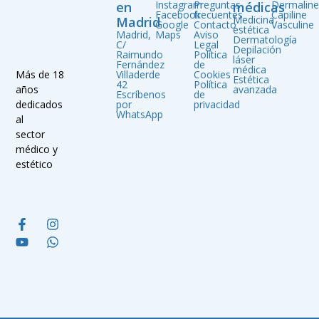
Instagram
Preguntas
Dermalin
en
médicas
Facebook
frecuentes
Capiline
Medicina
Madrid
Google
Contacto
Vasculine
estética
Madrid,
Maps
Aviso
Dermatología
C/
Legal
Depilación
Raimundo
Política
láser
Fernández
de
médica
Villaderde
Cookies
Más de 18
Estética
42
Política
avanzada
años
Escríbenos
de
por
privacidad
dedicados
WhatsApp
al
sector
médico y
estético