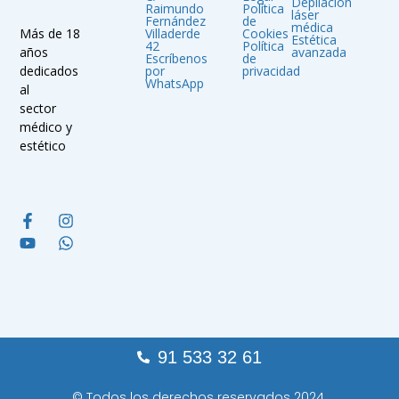
Depilación
Raimundo
Política
láser
Fernández
de
médica
Villaderde
Cookies
Más de 18
Estética
42
Política
avanzada
años
Escríbenos
de
por
privacidad
dedicados
WhatsApp
al
sector
médico y
estético
91 533 32 61
© Todos los derechos reservados 2024.